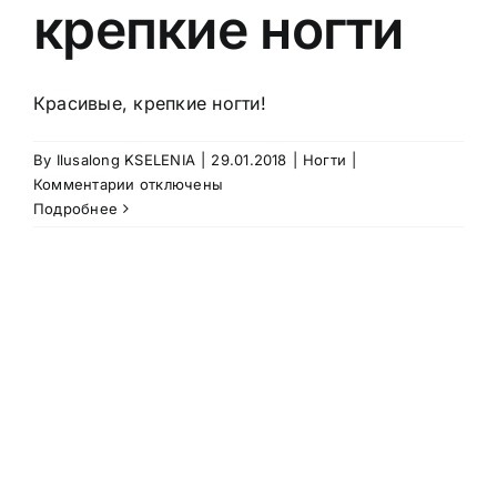
крепкие ногти
КОНТАКТ
Красивые, крепкие ногти!
By
Ilusalong KSELENIA
|
29.01.2018
|
Ногти
|
к
Комментарии
отключены
записи
Подробнее
IBX
SYSTEM
—
красивые,
крепкие
ногти