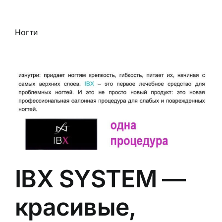
Eesti
Ногти
Русский
ГЛАВНАЯ
УСЛУГИ
ЦЕНЫ
НАШИ НОВОСТИ
IBX SYSTEM —
СКИДКИ
красивые,
ФОТОГАЛЕРЕЯ